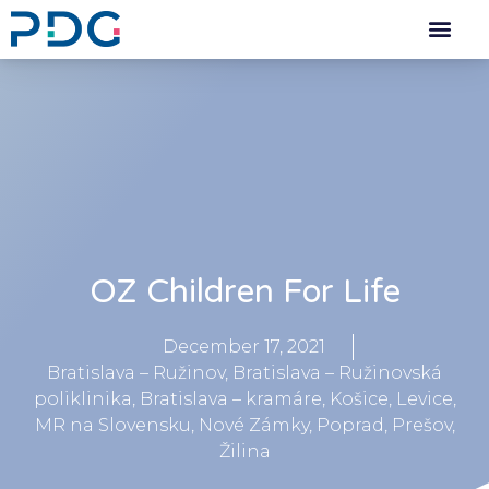
OZ Children For Life
December 17, 2021
Bratislava – Ružinov
,
Bratislava – Ružinovská
poliklinika
,
Bratislava – kramáre
,
Košice
,
Levice
,
MR na Slovensku
,
Nové Zámky
,
Poprad
,
Prešov
,
Žilina