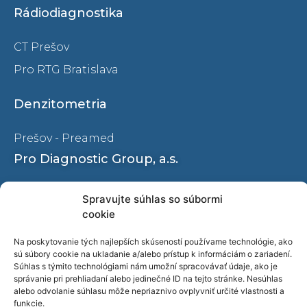
Rádiodiagnostika
CT Prešov
Pro RTG Bratislava
Denzitometria
Prešov - Preamed
Pro Diagnostic Group, a.s.
Ochrana osobných údajov
Spravujte súhlas so súbormi
cookie
Naše pracoviská
O nás
Na poskytovanie tých najlepších skúseností používame technológie, ako
sú súbory cookie na ukladanie a/alebo prístup k informáciám o zariadení.
Kariéra
Súhlas s týmito technológiami nám umožní spracovávať údaje, ako je
správanie pri prehliadaní alebo jedinečné ID na tejto stránke. Nesúhlas
Blog
alebo odvolanie súhlasu môže nepriaznivo ovplyvniť určité vlastnosti a
funkcie.
Video