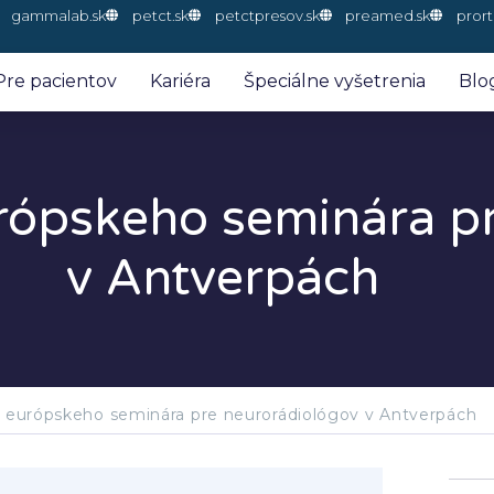
gammalab.sk
petct.sk
petctpresov.sk
preamed.sk
prort
Pre pacientov
Kariéra
Špeciálne vyšetrenia
Blo
urópskeho seminára p
v Antverpách
a európskeho seminára pre neurorádiológov v Antverpách