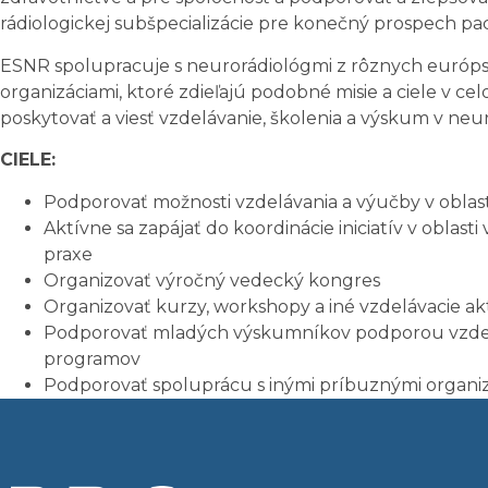
rádiologickej subšpecializácie pre konečný prospech pac
ESNR spolupracuje s neurorádiológmi z rôznych európs
organizáciami, ktoré zdieľajú podobné misie a ciele v 
poskytovať a viesť vzdelávanie, školenia a výskum v neur
CIELE:
Podporovať možnosti vzdelávania a výučby v oblast
Aktívne sa zapájať do koordinácie iniciatív v oblast
praxe
Organizovať výročný vedecký kongres
Organizovať kurzy, workshopy a iné vzdelávacie akt
Podporovať mladých výskumníkov podporou vzdelá
programov
Podporovať spoluprácu s inými príbuznými organi