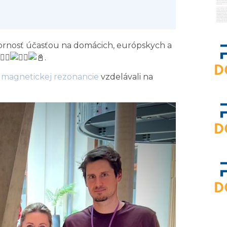
dbornosť účasťou na domácich, európskych a
.
 magnetickej rezonancie
vzdelávali na