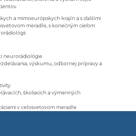
ientov.
kych a mimoeurópskych krajín a s ďalšími
celosvetovom meradle, s konečným cieľom
orádiológii.
i neurorádiológie
i vzdelávania, výskumu, odbornej prípravy a
ivity
vacích, školiacich a výmenných
záciami v celosvetovom meradle