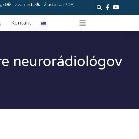
g.sk
vivamed.sk
Žiadanka (PDF)
g
Kontakt
re neurorádiológov