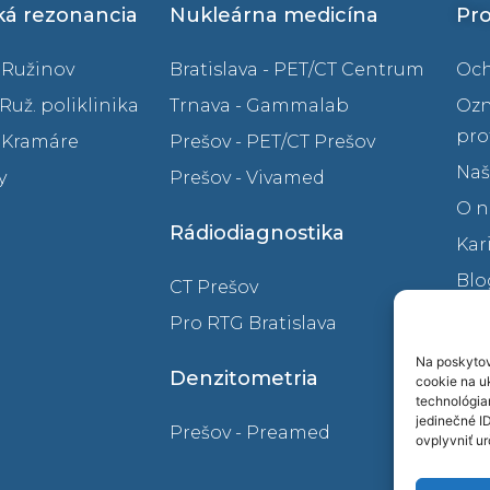
á rezonancia
Nukleárna medicína
Pro
– Ružinov
Bratislava - PET/CT Centrum
Och
 Ruž. poliklinika
Trnava - Gammalab
Oz
pro
– Kramáre
Prešov - PET/CT Prešov
Naš
y
Prešov - Vivamed
O n
Rádiodiagnostika
Kar
Blo
CT Prešov
Vid
Pro RTG Bratislava
Kon
Na poskytov
Denzitometria
cookie na uk
technológia
jedinečné I
Prešov - Preamed
ovplyvniť ur