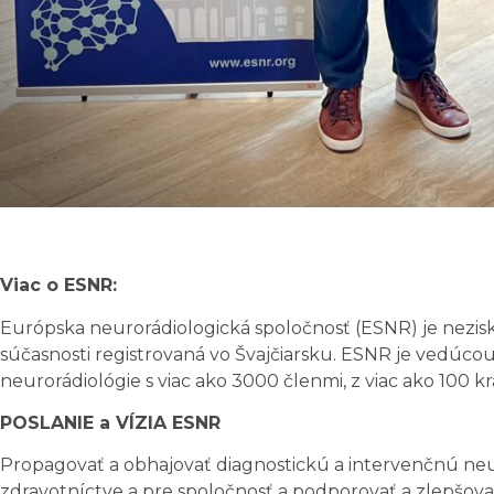
Viac o ESNR:
Európska neurorádiologická spoločnosť (ESNR) je nezisk
súčasnosti registrovaná vo Švajčiarsku. ESNR je vedúco
neurorádiológie s viac ako 3000 členmi, z viac ako 100 kra
POSLANIE a VÍZIA ESNR
Propagovať a obhajovať diagnostickú a intervenčnú neu
zdravotníctve a pre spoločnosť a podporovať a zlepšovať