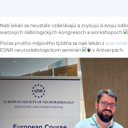
Naši lekári sa neustále vzdelávajú a zvyšujú si svoju o
svetových rádiologických kongresoch a workshopoch
Počas prvého májového týždňa sa naši lekári z
pracovísk
ESNR neurorádiologickom seminári
v Antverpách.