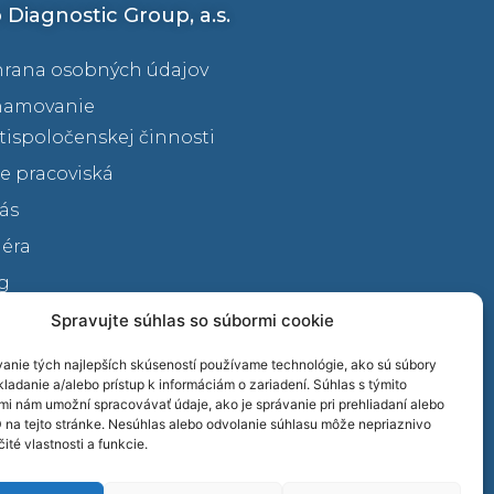
 Diagnostic Group, a.s.
rana osobných údajov
namovanie
tispoločenskej činnosti
e pracoviská
ás
iéra
g
eo
Spravujte súhlas so súbormi cookie
takty
anie tých najlepších skúseností používame technológie, ako sú súbory
ladanie a/alebo prístup k informáciám o zariadení. Súhlas s týmito
mi nám umožní spracovávať údaje, ako je správanie pri prehliadaní alebo
D na tejto stránke. Nesúhlas alebo odvolanie súhlasu môže nepriaznivo
čité vlastnosti a funkcie.