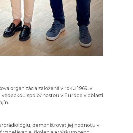
ová organizácia založená v roku 1969, v
u vedeckou spoločnosťou v Európe v oblasti
jín.
rorádiológiu, demonštrovať jej hodnotu v
 vzdelávanie, školenia a výskum tejto