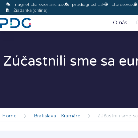
magnetickarezonancia.sk
prodiagnostic.sk
ctpresov.sk
Žiadanka (online)
O nás
Zúčastnili sme sa e
Home
Bratislava - Kramáre
Zúčastnili sme s