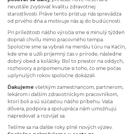
neustále zvyšovať kvalitu zdravotnej
starostlivosti. Práve tento prístup nás sprevádza
od prvého dňa a motivuje nás aj do budúcnosti.
Pri príležitosti nášho výročia sme si minulý týždeň
dopriali chvíľu mimo pracovného tempa.
Spoločne sme sa vybrali na menšiu túru na Kačín,
kde sme si užili príjemný čas v prírode, následne
dobrý obed a koláčiky. Bol to priestor na oddych,
rozhovory a pripomenutie si toho, čo sme počas
uplynulých rokov spoločne dokázali.
Ďakujeme
všetkým zamestnancom, partnerom,
lekárom i ďalším zdravotníckym pracovníkom,
ktorí boli a sú súčasťou nášho príbehu. Vaša
dôvera, podpora a spolupráca nám umožňujú
napredovať a rozvíjať sa.
Tešíme sa na ďalšie roky plné nových výziev.