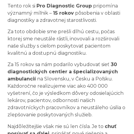
Tento rok si
Pro Diagnostic Group
pripomína
významný míľnik –
15 rokov
pôsobenia v oblasti
diagnostiky a zdravotnej starostlivosti.
Za toto obdobie sme prešli dlhú cestu, počas
ktorej sme neustále rástli, inovovali a rozširovali
naše služby s cieľom poskytovať pacientom
kvalitnú a dostupnú diagnostiku.
Za 15 rokov sa nám podarilo vybudovať sieť
30
diagnostických centier a špecializovaných
ambulancií
na Slovensku, v Česku a Poľsku.
Každoročne realizujeme viac ako 400 000
vyšetrení, čo je výsledkom dôvery odosielajúcich
lekárov, pacientov, odbornosti našich
zdravotníckych pracovníkov a neustáleho úsilia o
zlepšovanie poskytovaných služieb.
Najdôležitejšie však nie sú len čísla. Je to
chuť
posúvať sa ďalej
, prinášať nové riešenia a