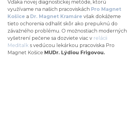
Vďaka novej diagnostickej metóde, ktorú
využívame na našich pracoviskách
Pro Magnet
Košice
a
Dr. Magnet Kramáre
však dokážeme
tieto ochorenia odhaliť skôr ako prepuknú do
závažného problému. O možnostiach moderných
vyšetrení pečene sa dozviete viac v
relácii
Meditalk
s vedúcou lekárkou pracoviska Pro
Magnet Košice
MUDr. Lýdiou Frigovou.