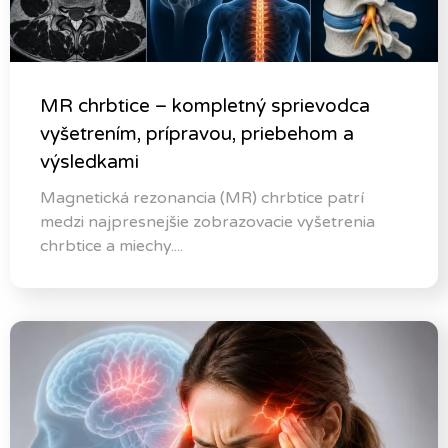
MR chrbtice – kompletný sprievodca
vyšetrením, prípravou, priebehom a
výsledkami
Magnetická rezonancia (MR) chrbtice patrí
medzi najpresnejšie zobrazovacie vyšetrenia
chrbtice a miechy....