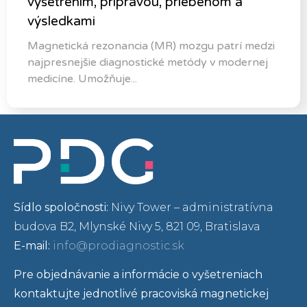
vyšetrením, prípravou, priebehom a
výsledkami
Magnetická rezonancia (MR) mozgu patrí medzi
najpresnejšie diagnostické metódy v modernej
medicíne. Umožňuje...
Sídlo spoločnosti:
Nivy Tower – administratívna
budova B2, Mlynské Nivy 5, 821 09, Bratislava
E-mail:
info@prodiagnostic.sk
Pre objednávanie a informácie o vyšetreniach
kontaktujte jednotlivé pracoviská magnetickej