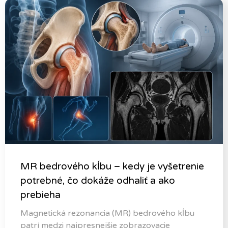
MR bedrového kĺbu – kedy je vyšetrenie
potrebné, čo dokáže odhaliť a ako
prebieha
Magnetická rezonancia (MR) bedrového kĺbu
patrí medzi najpresnejšie zobrazovacie