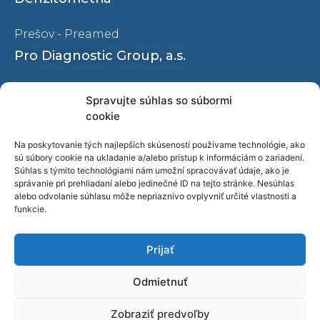
Prešov - Preamed
Pro Diagnostic Group, a.s.
Ochrana osobných údajov
Spravujte súhlas so súbormi
Oznamovanie protispoločenskej činnosti
cookie
Naše pracoviská
Na poskytovanie tých najlepších skúseností používame technológie, ako
sú súbory cookie na ukladanie a/alebo prístup k informáciám o zariadení.
O nás
Súhlas s týmito technológiami nám umožní spracovávať údaje, ako je
správanie pri prehliadaní alebo jedinečné ID na tejto stránke. Nesúhlas
Kariéra
alebo odvolanie súhlasu môže nepriaznivo ovplyvniť určité vlastnosti a
Blog
funkcie.
Video
Prijať
Kontakty
Odmietnuť
Zobraziť predvoľby