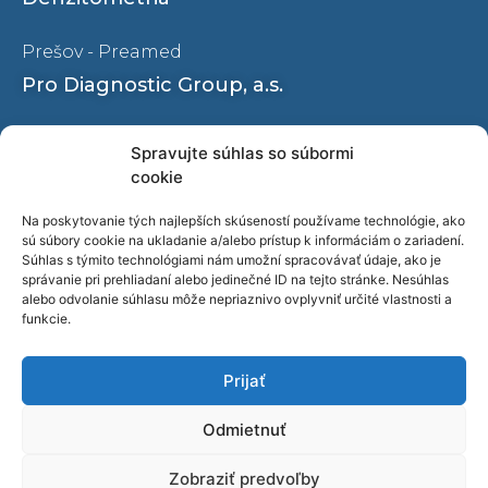
Prešov - Preamed
Pro Diagnostic Group, a.s.
Ochrana osobných údajov
Spravujte súhlas so súbormi
Oznamovanie protispoločenskej činnosti
cookie
Naše pracoviská
Na poskytovanie tých najlepších skúseností používame technológie, ako
sú súbory cookie na ukladanie a/alebo prístup k informáciám o zariadení.
O nás
Súhlas s týmito technológiami nám umožní spracovávať údaje, ako je
správanie pri prehliadaní alebo jedinečné ID na tejto stránke. Nesúhlas
Kariéra
alebo odvolanie súhlasu môže nepriaznivo ovplyvniť určité vlastnosti a
Blog
funkcie.
Video
Prijať
Kontakty
Odmietnuť
Zobraziť predvoľby