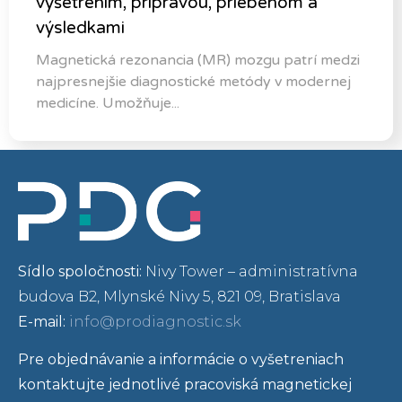
vyšetrením, prípravou, priebehom a
výsledkami
Magnetická rezonancia (MR) mozgu patrí medzi
najpresnejšie diagnostické metódy v modernej
medicíne. Umožňuje...
Sídlo spoločnosti:
Nivy Tower – administratívna
budova B2, Mlynské Nivy 5, 821 09, Bratislava
E-mail:
info@prodiagnostic.sk
Pre objednávanie a informácie o vyšetreniach
kontaktujte jednotlivé pracoviská magnetickej