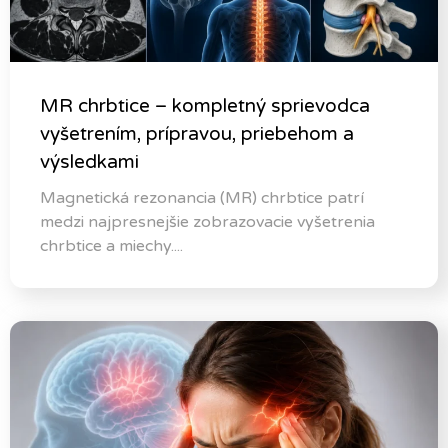
MR chrbtice – kompletný sprievodca
vyšetrením, prípravou, priebehom a
výsledkami
Magnetická rezonancia (MR) chrbtice patrí
medzi najpresnejšie zobrazovacie vyšetrenia
chrbtice a miechy....