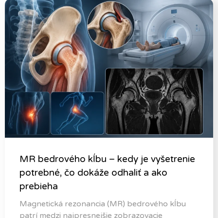
MR bedrového kĺbu – kedy je vyšetrenie
potrebné, čo dokáže odhaliť a ako
prebieha
Magnetická rezonancia (MR) bedrového kĺbu
patrí medzi najpresnejšie zobrazovacie