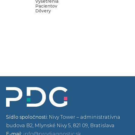
Vyšetrenia
Pacientov
Dôvery
Sídlo spoločnosti:
Nivy Tower – administratívna
budova B2, Mlynské Nivy 5, 821 09, Bratislava
E-mail:
info@prodiagnostic.sk