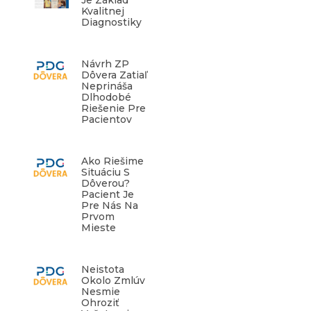
Je Základ
Kvalitnej
Diagnostiky
Návrh ZP
Dôvera Zatiaľ
Neprináša
Dlhodobé
Riešenie Pre
Pacientov
Ako Riešime
Situáciu S
Dôverou?
Pacient Je
Pre Nás Na
Prvom
Mieste
Neistota
Okolo Zmlúv
Nesmie
Ohroziť