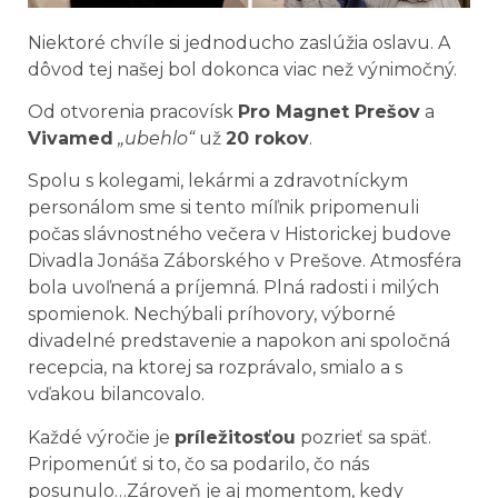
Niektoré chvíle si jednoducho zaslúžia oslavu. A
dôvod tej našej bol dokonca viac než výnimočný.
Od otvorenia pracovísk
Pro Magnet Prešov
a
Vivamed
„ubehlo“
už
20 rokov
.
Spolu s kolegami, lekármi a zdravotníckym
personálom sme si tento míľnik pripomenuli
počas slávnostného večera v Historickej budove
Divadla Jonáša Záborského v Prešove. Atmosféra
bola uvoľnená a príjemná. Plná radosti i milých
spomienok. Nechýbali príhovory, výborné
divadelné predstavenie a napokon ani spoločná
recepcia, na ktorej sa rozprávalo, smialo a s
vďakou bilancovalo.
Každé výročie je
príležitosťou
pozrieť sa späť.
Pripomenúť si to, čo sa podarilo, čo nás
posunulo…Zároveň je aj momentom, kedy