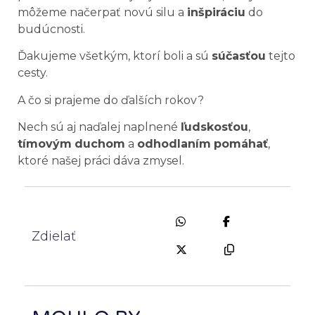
môžeme načerpať novú silu a
inšpiráciu
do
budúcnosti.
Ďakujeme všetkým, ktorí boli a sú
súčasťou
tejto
cesty.
A čo si prajeme do ďalších rokov?
Nech sú aj naďalej naplnené
ľudskosťou
,
tímovým
duchom
a
odhodlaním
pomáhať
,
ktoré našej práci dáva zmysel.
Zdielať