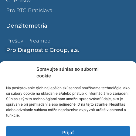
CT Prešov
Pro RTG Bratislava
Denzitometria
Prešov - Preamed
Pro Diagnostic Group, a.s.
Ochrana osobných údajov
Spravujte súhlas so súbormi
Oznamovanie protispoločenskej činnosti
cookie
Naše pracoviská
Na poskytovanie tých najlepších skúseností používame technológie, ako
sú súbory cookie na ukladanie a/alebo prístup k informáciám o zariadení.
O nás
Súhlas s týmito technológiami nám umožní spracovávať údaje, ako je
správanie pri prehliadaní alebo jedinečné ID na tejto stránke. Nesúhlas
Kariéra
alebo odvolanie súhlasu môže nepriaznivo ovplyvniť určité vlastnosti a
Blog
funkcie.
Video
Prijať
Kontakty