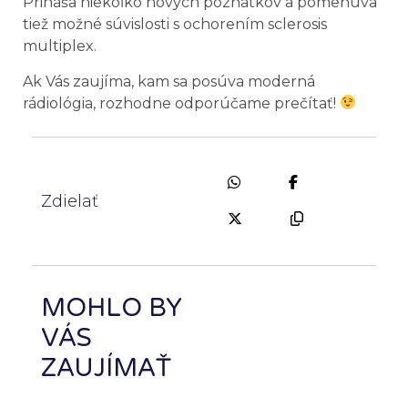
Prináša niekoľko nových poznatkov a pomenúva
tiež možné súvislosti s ochorením sclerosis
multiplex.
Ak Vás zaujíma, kam sa posúva moderná
rádiológia, rozhodne odporúčame prečítať!
Zdielať
MOHLO BY
VÁS
ZAUJÍMAŤ