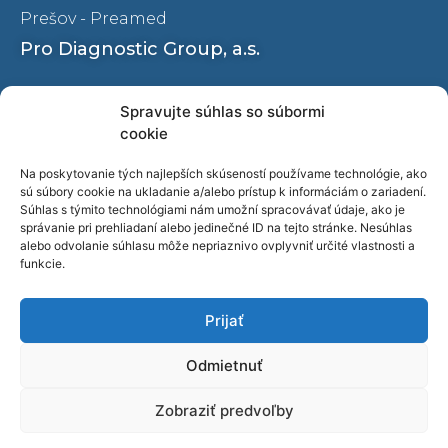
Prešov - Preamed
Pro Diagnostic Group, a.s.
Ochrana osobných údajov
Spravujte súhlas so súbormi
Oznamovanie protispoločenskej činnosti
cookie
Naše pracoviská
Na poskytovanie tých najlepších skúseností používame technológie, ako
sú súbory cookie na ukladanie a/alebo prístup k informáciám o zariadení.
O nás
Súhlas s týmito technológiami nám umožní spracovávať údaje, ako je
správanie pri prehliadaní alebo jedinečné ID na tejto stránke. Nesúhlas
Kariéra
alebo odvolanie súhlasu môže nepriaznivo ovplyvniť určité vlastnosti a
Blog
funkcie.
Video
Prijať
Kontakty
Odmietnuť
Zobraziť predvoľby
© 2022 PRO DIAGNOSTIC GROUP, a.s. Všetky práva vyhradené