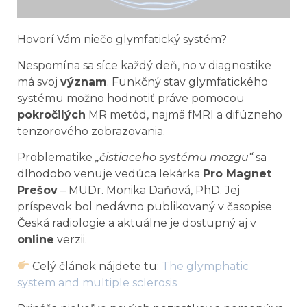
Hovorí Vám niečo glymfatický systém?
Nespomína sa síce každý deň, no v diagnostike
má svoj
význam
. Funkčný stav glymfatického
systému možno hodnotiť práve pomocou
pokročilých
MR metód, najmä fMRI a difúzneho
tenzorového zobrazovania.
Problematike
„čistiaceho systému mozgu“
sa
dlhodobo venuje vedúca lekárka
Pro Magnet
Prešov
– MUDr. Monika Daňová, PhD. Jej
príspevok bol nedávno publikovaný v časopise
Česká radiologie a aktuálne je dostupný aj v
online
verzii.
Celý článok nájdete tu:
The glymphatic
system and multiple sclerosis